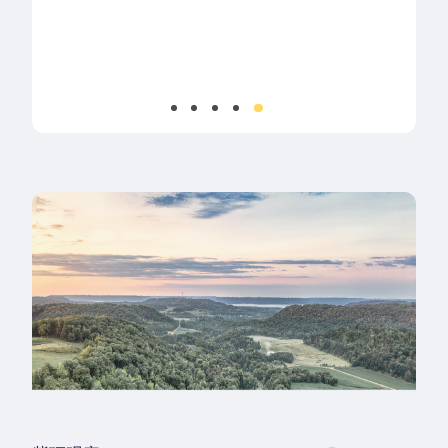
阅读详情
理人参与上市公司治理管理规
方位的ESG服务。依托
中国公募基金正加速从传统的
市公司的ESG数据平台
迈向“主动发声”，标志着机构投
询、尽责管理体系搭
公司治理迈入新阶段。 在此背
合，全面赋能机构投资
金联合紫顶共同发布《破局·发
紫顶联合华夏基金，聚
025年中国资本市场股东会表决深
心命题，系统分析了人
白皮书。报告全景刻画了中国
社会（S）与治理（G
表决与公司治理的演变趋势，
与机遇，旨在为机构
供实践启示。
管方提供一份前沿洞