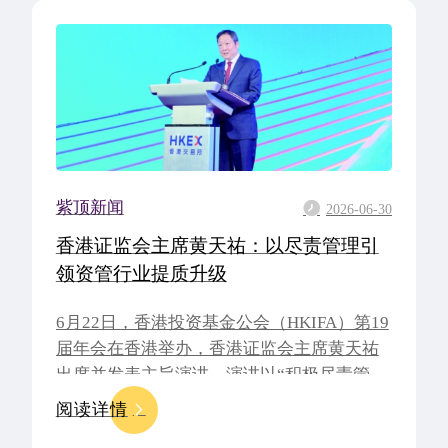
紫顶报告
锚定“负责任AI”：
紫顶联合华夏基金发布2
2026-08-05
沿洞察报告
·重塑：紫顶携手南方基金发布
近日，紫顶联合华夏
国资本市场股东会表决深度洞
下简称“华夏基金”）
下的ESG：风险、机遇
投资基金业协会《公开募集证
尽责管理为核心，致